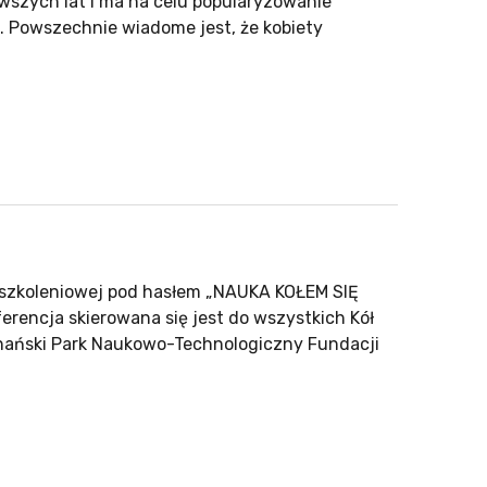
rwszych lat i ma na celu popularyzowanie
. Powszechnie wiadome jest, że kobiety
-szkoleniowej pod hasłem „NAUKA KOŁEM SIĘ
erencja skierowana się jest do wszystkich Kół
nański Park Naukowo-Technologiczny Fundacji