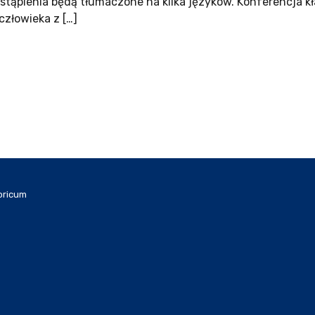
wystąpienia będą tłumaczone na kilka języków. Konferencja 
człowieka z […]
oricum