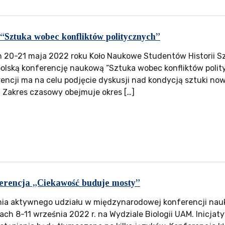
Sztuka wobec konfliktów politycznych”
h 20-21 maja 2022 roku Koło Naukowe Studentów Historii S
olską konferencję naukową “Sztuka wobec konfliktów polity
ncji ma na celu podjęcie dyskusji nad kondycją sztuki no
. Zakres czasowy obejmuje okres […]
rencja „Ciekawość buduje mosty”
ia aktywnego udziału w międzynarodowej konferencji nau
ach 8-11 września 2022 r. na Wydziale Biologii UAM. Inicjaty