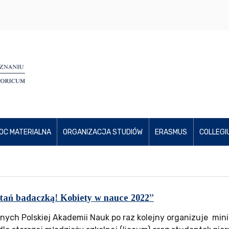
OC MATERIALNA
ORGANIZACJA STUDIÓW
ERASMUS
COLLEGI
stań badaczką! Kobiety w nauce 2022”
ch Polskiej Akademii Nauk po raz kolejny organizuje mini