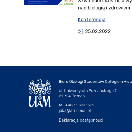
Szwajcarii i Austrii, a 
nad biologią i zdrowiem 
Konferencja
25.02.2022
Biuro Obsługi Studentów Collegium Hist
ul. Uniwersytetu Poznańskiego 7
61-614 Poznań
tel. +48 61 829 1361
jaka@amu.edu.pl
Deklaracja dostępności