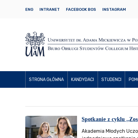
ENG
INTRANET
FACEBOOK BOS
INSTAGRAM
STRONA GŁÓWNA
KANDYDACI
STUDENCI
POM
Spotkanie z cyklu „Zo
Akademia Młodych Uczony