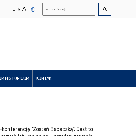
A
A
A
UM HISTORICUM
KONTAKT
-konferencję “Zostań Badaczką”. Jest to