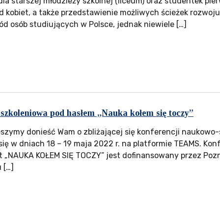
la starszej młodzieży szkolnej (liceum) oraz studentek pie
kobiet, a także przedstawienie możliwych ścieżek rozwoju
d osób studiujących w Polsce, jednak niewiele […]
szkoleniowa pod hasłem „Nauka kołem się toczy”
szymy donieść Wam o zbliżającej się konferencji naukowo
się w dniach 18 – 19 maja 2022 r. na platformie TEAMS. Konf
 „NAUKA KOŁEM SIĘ TOCZY” jest dofinansowany przez Poz
 […]