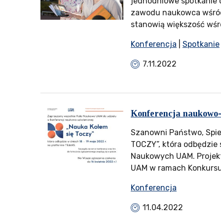
jednodniowe spotkanie d
zawodu naukowca wśród 
stanowią większość wśró
Konferencja
|
Spotkanie
7.11.2022
Konferencja naukowo-
Szanowni Państwo, Spie
TOCZY”, która odbędzie 
Naukowych UAM. Projekt
UAM w ramach Konkursu
Konferencja
11.04.2022