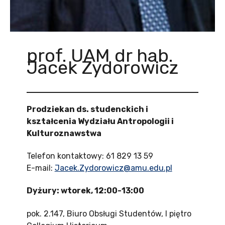
prof. UAM dr hab.
Jacek Zydorowicz
Prodziekan ds. studenckich i
kształcenia Wydziału Antropologii i
Kulturoznawstwa
Telefon kontaktowy: 61 829 13 59
E-mail:
Jacek.Zydorowicz@amu.edu.pl
Dyżury: wtorek, 12:00-13:00
pok. 2.147, Biuro Obsługi Studentów, I piętro