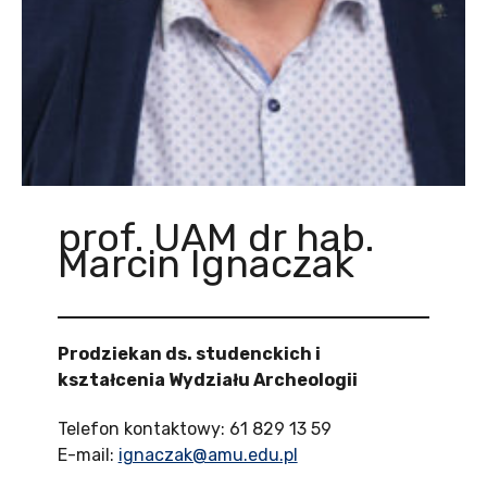
prof. UAM dr hab.
Marcin Ignaczak
Prodziekan ds. studenckich i
kształcenia Wydziału Archeologii
Telefon kontaktowy: 61 829 13 59
E-mail:
ignaczak@amu.edu.pl