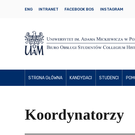
ENG
INTRANET
FACEBOOK BOS
INSTAGRAM
STRONA GŁÓWNA
KANDYDACI
STUDENCI
POM
Koordynatorzy