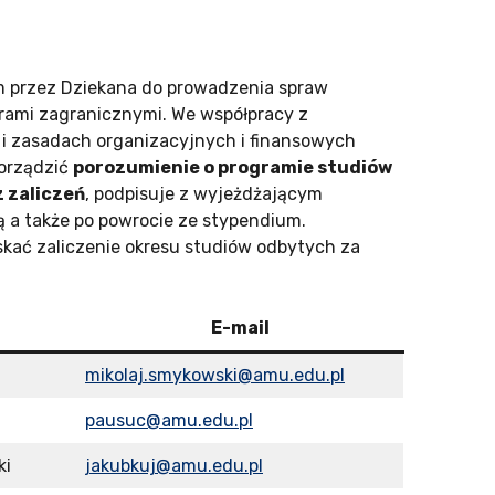
przez Dziekana do prowadzenia spraw
erami zagranicznymi. We współpracy z
i zasadach organizacyjnych i finansowych
porządzić
porozumienie o programie studiów
 zaliczeń
, podpisuje z wyjeżdżającym
 a także po powrocie ze stypendium.
kać zaliczenie okresu studiów odbytych za
E-mail
mikolaj.smykowski@amu.edu.pl
pausuc@amu.edu.pl
ki
jakubkuj@amu.edu.pl