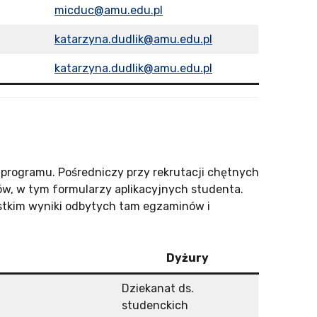
micduc@amu.edu.pl
katarzyna.dudlik@amu.edu.pl
katarzyna.dudlik@amu.edu.pl
programu. Pośredniczy przy rekrutacji chętnych
, w tym formularzy aplikacyjnych studenta.
stkim wyniki odbytych tam egzaminów i
Dyżury
Dziekanat ds.
studenckich