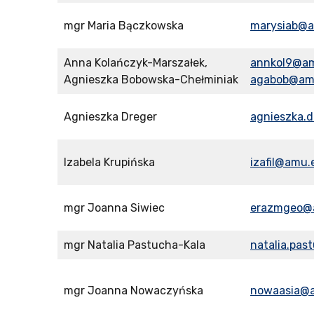
mgr Maria Bączkowska
marysiab@a
Anna Kolańczyk-Marszałek,
annkol9@am
Agnieszka Bobowska-Chełminiak
agabob@amu
Agnieszka Dreger
agnieszka.
Izabela Krupińska
izafil@amu.
mgr Joanna Siwiec
erazmgeo@a
mgr Natalia Pastucha-Kala
natalia.pa
mgr Joanna Nowaczyńska
nowaasia@a