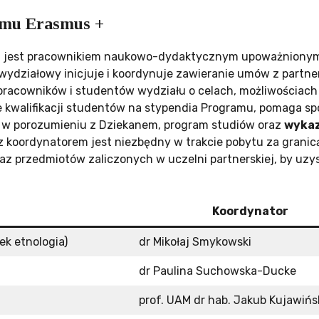
amu Erasmus +
 jest pracownikiem naukowo-dydaktycznym upoważnionym 
wydziałowy inicjuje i koordynuje zawieranie umów z partn
racowników i studentów wydziału o celach, możliwościach 
e kwalifikacji studentów na stypendia Programu, pomaga s
, w porozumieniu z Dziekanem, program studiów oraz
wykaz
 koordynatorem jest niezbędny w trakcie pobytu za granicą
z przedmiotów zaliczonych w uczelni partnerskiej, by uzys
Koordynator
ek etnologia)
dr Mikołaj Smykowski
dr Paulina Suchowska-Ducke
prof. UAM dr hab. Jakub Kujawińs