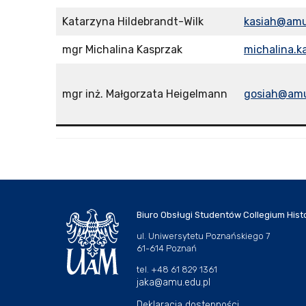
Katarzyna Hildebrandt-Wilk
kasiah@amu
mgr Michalina Kasprzak
michalina.
mgr inż. Małgorzata Heigelmann
gosiah@amu
Biuro Obsługi Studentów Collegium Hist
ul. Uniwersytetu Poznańskiego 7
61-614 Poznań
tel. +48 61 829 1361
jaka@amu.edu.pl
Deklaracja dostępności