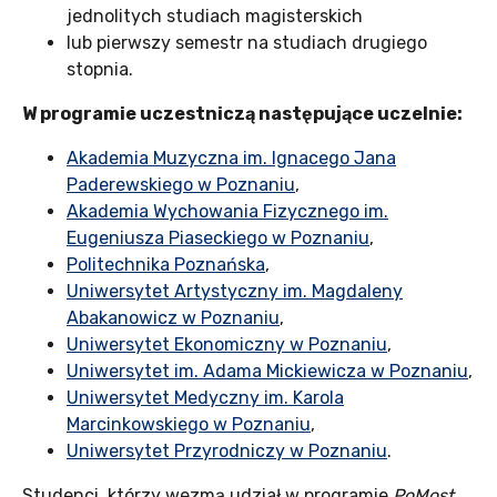
jednolitych studiach magisterskich
lub pierwszy semestr na studiach drugiego
stopnia.
W programie uczestniczą następujące uczelnie:
Akademia Muzyczna im. Ignacego Jana
Paderewskiego w Poznaniu
,
Akademia Wychowania Fizycznego im.
Eugeniusza Piaseckiego w Poznaniu
,
Politechnika Poznańska
,
Uniwersytet Artystyczny im. Magdaleny
Abakanowicz w Poznaniu
,
Uniwersytet Ekonomiczny w Poznaniu
,
Uniwersytet im. Adama Mickiewicza w Poznaniu
,
Uniwersytet Medyczny im. Karola
Marcinkowskiego w Poznaniu
,
Uniwersytet Przyrodniczy w Poznaniu
.
Studenci, którzy wezmą udział w programie
PoMost
,