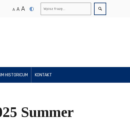
A
A
A
UM HISTORICUM
KONTAKT
025 Summer