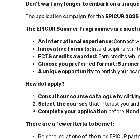
Don’t wait any longer to embark on a uniqu
The application campaign for the
EPICUR 202
The EPICUR Summer Programmes are much mo
An international experience:
Connect wi
Innovative formats:
Interdisciplinary, i
ECTS credits awarded:
Earn credits whi
Choose you preferred format: Summer S
A unique opportunity
to enrich your aca
How do I apply?
Consult our course catalogue
by clicki
Select the courses
that interest you and 
Complete your application
before
Monda
There are a few criteria to be met:
Be enrolled at one of the nine EPICUR part