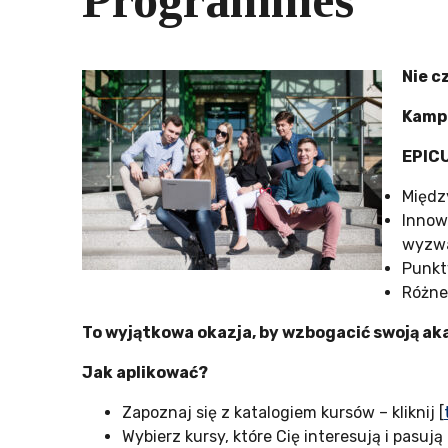
Programmes
Nie c
Kampa
EPICU
Międz
Innow
wyzwa
Punkt
Różne
To wyjątkowa okazja, by wzbogacić swoją aka
Jak aplikować?
Zapoznaj się z katalogiem kursów – kliknij [
Wybierz kursy, które Cię interesują i pas