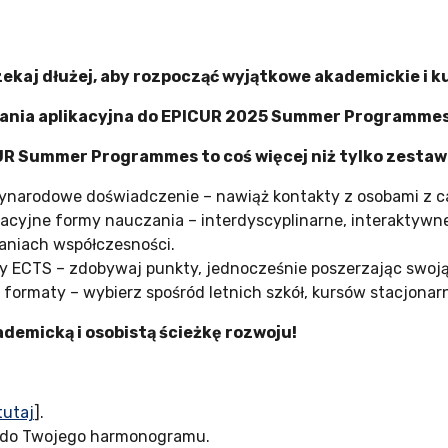
zekaj dłużej, aby rozpocząć wyjątkowe akademickie i 
nia aplikacyjna do EPICUR 2025 Summer Programmes t
R Summer Programmes to coś więcej niż tylko zestaw
ynarodowe doświadczenie – nawiąż kontakty z osobami z ca
acyjne formy nauczania – interdyscyplinarne, interaktywn
niach współczesności.
y ECTS – zdobywaj punkty, jednocześnie poszerzając swoją
 formaty – wybierz spośród letnich szkół, kursów stacjonar
demicką i osobistą ścieżkę rozwoju!
tutaj
].
ują do Twojego harmonogramu.