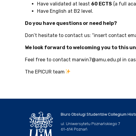
Have validated at least
60 ECTS
(a full ac
Have English at B2 level.
Do you have questions or need help?
Don’t hesitate to contact us: “insert contact ema
We look forward to welcoming you to this u
Feel free to contact marwin7@amu.edu.pl in cas
The EPICUR team
Biuro Obsługi Studentów Collegium Hist
ul. Uniwersytetu Poznańskiego 7
61-614 Poznań