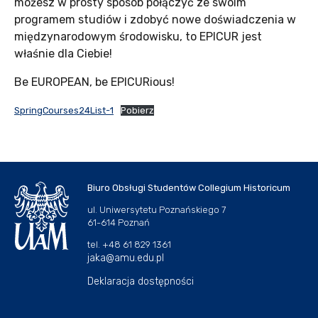
możesz w prosty sposób połączyć ze swoim
programem studiów i zdobyć nowe doświadczenia w
międzynarodowym środowisku, to EPICUR jest
właśnie dla Ciebie!
Be EUROPEAN, be EPICURious!
SpringCourses24List-1
Pobierz
Biuro Obsługi Studentów Collegium Historicum
ul. Uniwersytetu Poznańskiego 7
61-614 Poznań
tel. +48 61 829 1361
jaka@amu.edu.pl
Deklaracja dostępności