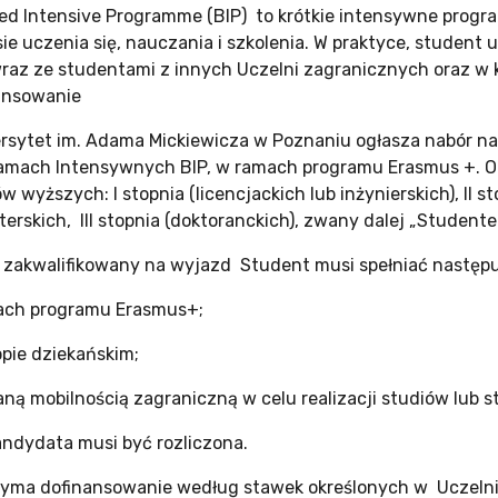
ed Intensive Programme (BIP) to krótkie intensywne program
sie uczenia się, nauczania i szkolenia. W praktyce, student
wraz ze studentami z innych Uczelni zagranicznych oraz w k
ansowanie
rsytet im. Adama Mickiewicza w Poznaniu ogłasza nabór 
amach Intensywnych BIP, w ramach programu Erasmus +. O 
w wyższych: I stopnia (licencjackich lub inżynierskich), II s
erskich, III stopnia (doktoranckich), zwany dalej „Studente
 zakwalifikowany na wyjazd Student musi spełniać następuj
mach programu Erasmus+;
opie dziekańskim;
waną mobilnością zagraniczną w celu realizacji studiów lu
ndydata musi być rozliczona.
zyma dofinansowanie według stawek określonych w Uczelni