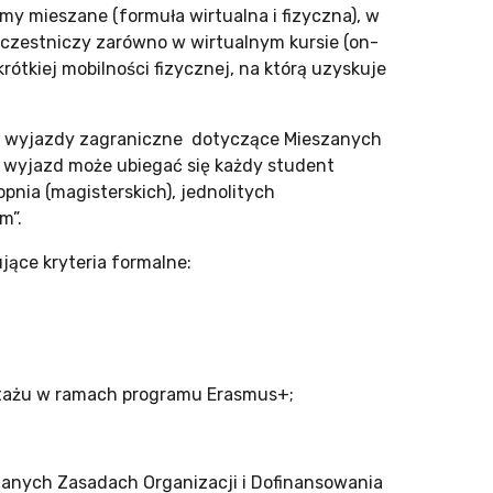
y mieszane (formuła wirtualna i fizyczna), w
 uczestniczy zarówno w wirtualnym kursie (on-
rótkiej mobilności fizycznej, na którą uzyskuje
na wyjazdy zagraniczne dotyczące Mieszanych
wyjazd może ubiegać się każdy student
topnia (magisterskich), jednolitych
m”.
ące kryteria formalne:
b stażu w ramach programu Erasmus+;
anych Zasadach Organizacji i Dofinansowania