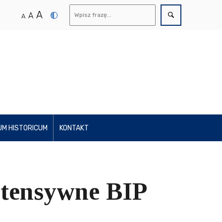
A
A
A
UM HISTORICUM
KONTAKT
ntensywne BIP