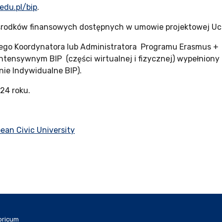
edu.pl/bip
.
ść środków finansowych dostępnych w umowie projektowej Uc
ego Koordynatora lub Administratora Programu Erasmus + w
ensywnym BIP (części wirtualnej i fizycznej) wypełniony
ie Indywidualne BIP).
24 roku.
ean Civic University
oricum