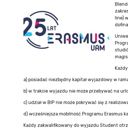
Blend
zakre
line) 
dofin
Uniwe
Progr
studió
magist
Każdy
a) posiadać niezbędny kapitał wyjazdowy w ra
b) w trakcie wyjazdu nie może przebywać na url
c) udział w BIP nie może pokrywać się z realizo
d) wcześniejsza mobilność Programu Erasmus ka
Każdy zakwalifikowany do wyjazdu Student otr