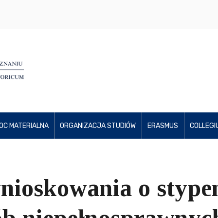
OC MATERIALNA
ORGANIZACJA STUDIÓW
ERASMUS
COLLEGI
oskowania o stypend