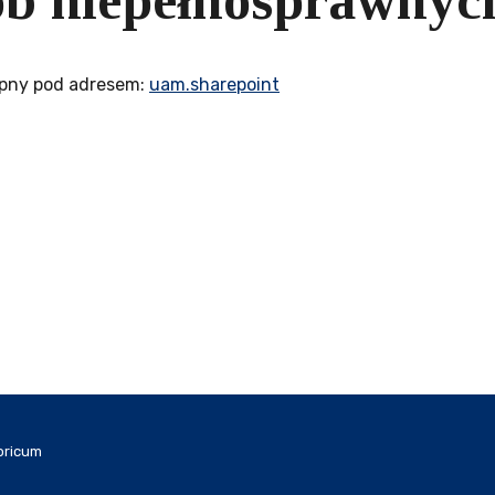
sób niepełnosprawnyc
pny pod adresem:
uam.sharepoint
oricum