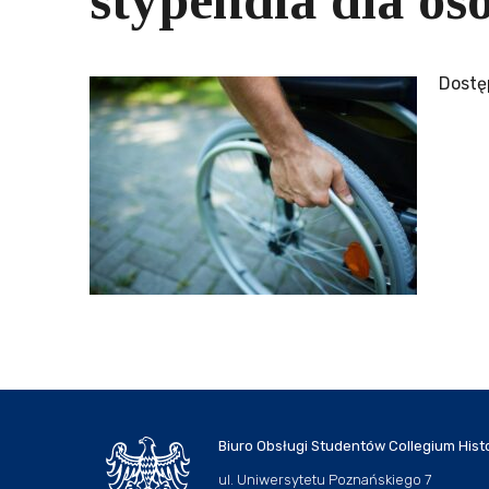
stypendia dla o
Dostę
Biuro Obsługi Studentów Collegium Hist
ul. Uniwersytetu Poznańskiego 7