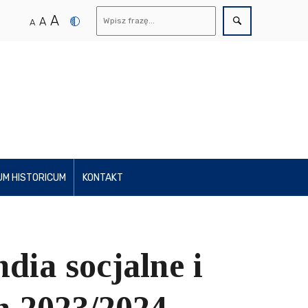
A
A
A
UM HISTORICUM
KONTAKT
ia socjalne i