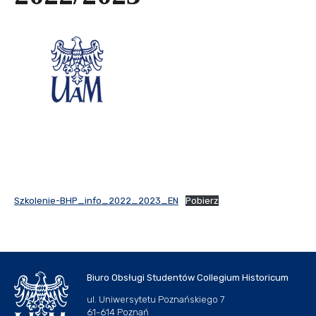
Szkolenie-BHP_info_2022_2023_EN
Pobierz
Biuro Obsługi Studentów Collegium Historicum
ul. Uniwersytetu Poznańskiego 7
61-614 Poznań