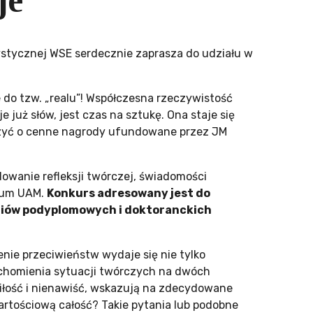
je”
ystycznej WSE serdecznie zaprasza do udziału w
do tzw. „realu”! Współczesna rzeczywistość
 już słów, jest czas na sztukę. Ona staje się
zyć o cenne nagrody ufundowane przez JM
owanie refleksji twórczej, świadomości
orum UAM.
Konkurs adresowany jest do
diów podyplomowych i doktoranckich
nie przeciwieństw wydaje się nie tylko
uchomienia sytuacji twórczych na dwóch
miłość i nienawiść, wskazują na zdecydowane
artościową całość? Takie pytania lub podobne