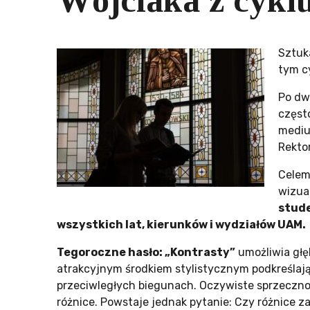
Wójciaka z cykl
Sztuk
tym c
Po dw
często
mediu
Rekto
Celem
wizua
stude
wszystkich lat, kierunków i wydziałów UAM.
Tegoroczne hasło: „Kontrasty”
umożliwia głę
atrakcyjnym środkiem stylistycznym podkreślaj
przeciwległych biegunach. Oczywiste sprzecznoś
różnice. Powstaje jednak pytanie: Czy różnice 