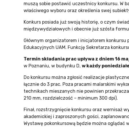
muszą sobie postawić uczestnicy konkursu. W b
właściwego wyboru oraz określenia swej subiekt
Konkurs posiada już swoją historię, o czym świa
międzywydziałowych i obecnie już szósta formu
Głównym organizatorem i inicjatorem konkursu p
Edukacyjnych UAM. Funkcję Sekretarza konkursu 
Termin składania prac upływa z dniem 16 ma
w Poznaniu, w budynku D,
w każdy poniedziałek
Do konkursu można zgłosić realizacje plastyczne
łącznie do 3 prac. Poza pracami malarskimi wy
technikach mieszanych nie powinien przekraczać
210 mm, rozdzielczość – minimum 300 dpi).
Finał, rozstrzygnięcie konkursu oraz wernisaż 
akademickiej i zaproszonych gości, zaplanowan
Wystawę pokonkursową będzie można oglądać w