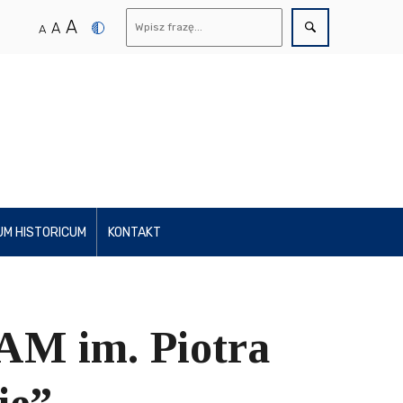
A
A
A
UM HISTORICUM
KONTAKT
AM im. Piotra