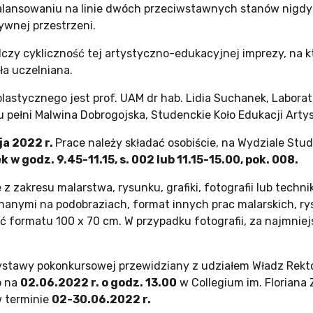
alansowaniu na linie dwóch przeciwstawnych stanów nigdy
ywnej przestrzeni.
dczy cykliczność tej artystyczno-edukacyjnej imprezy, na kt
ła uczelniana.
lastycznego jest prof. UAM dr hab. Lidia Suchanek, Labora
pełni Malwina Dobrogojska, Studenckie Koło Edukacji Artyst
ja 2022 r.
Prace należy składać osobiście, na Wydziale St
 w godz. 9.45-11.15, s. 002 lub 11.15-15.00, pok. 008.
 z zakresu malarstwa, rysunku, grafiki, fotografii lub tech
konanymi na podobraziach, format innych prac malarskich, 
 formatu 100 x 70 cm. W przypadku fotografii, za najmniej
wystawy pokonkursowej przewidziany z udziałem Władz Rekto
o na
02.06.2022 r. o godz. 13.00
w Collegium im. Floriana
 terminie
02-30.06.2022 r.