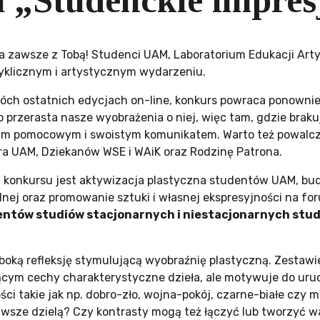
u „Studenckie impres
a zawsze z Tobą! Studenci UAM, Laboratorium Edukacji Art
yklicznym i artystycznym wydarzeniu.
óch ostatnich edycjach on-line, konkurs powraca ponownie 
 przerasta nasze wyobrażenia o niej, więc tam, gdzie brakuje
m pomocowym i swoistym komunikatem. Warto też powalc
ra UAM, Dziekanów WSE i WAiK oraz Rodzinę Patrona.
 konkursu jest aktywizacja plastyczna studentów UAM, bud
lnej oraz promowanie sztuki i własnej ekspresyjności na f
ntów studiów stacjonarnych i niestacjonarnych stu
boką refleksję stymulującą wyobraźnię plastyczną. Zestawie
ącym cechy charakterystyczne dzieła, ale motywuje do ur
ci takie jak np. dobro-zło, wojna-pokój, czarne-białe czy 
zawsze dzielą? Czy kontrasty mogą też łączyć lub tworzyć w