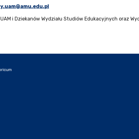
ny.uam@amu.edu.pl
 UAM i Dziekanów Wydziału Studiów Edukacyjnych oraz Wyd
oricum