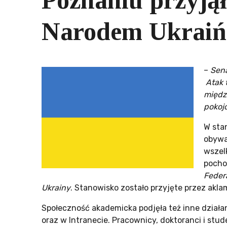
Poznaniu przyjął
Narodem Ukraiń
–
Sena
Atak 
międz
pokoj
W sta
obywa
wszel
pocho
Feder
Ukrainy
. Stanowisko zostało przyjęte przez akl
Społeczność akademicka podjęła też inne działan
oraz w Intranecie. Pracownicy, doktoranci i stu