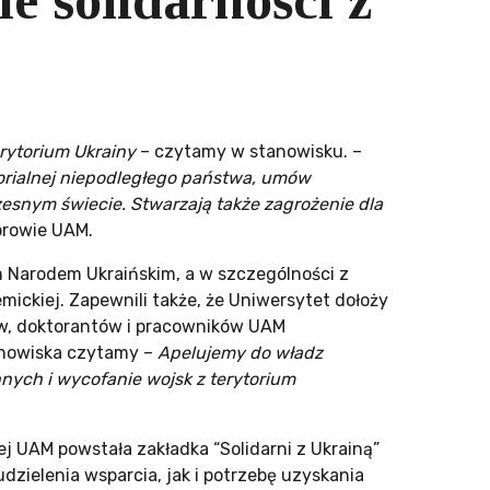
e solidarności z
rytorium Ukrainy
– czytamy w stanowisku. –
torialnej niepodległego państwa, umów
nym świecie. Stwarzają także zagrożenie dla
orowie UAM.
m Narodem Ukraińskim, a w szczególności z
ickiej. Zapewnili także, że Uniwersytet dołoży
ów, doktorantów i pracowników UAM
tanowiska czytamy –
Apelujemy do władz
nych i wycofanie wojsk z terytorium
ej UAM powstała zakładka “Solidarni z Ukrainą”
dzielenia wsparcia, jak i potrzebę uzyskania