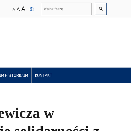
A
A
A
UM HISTORICUM
KONTAKT
ewicza w