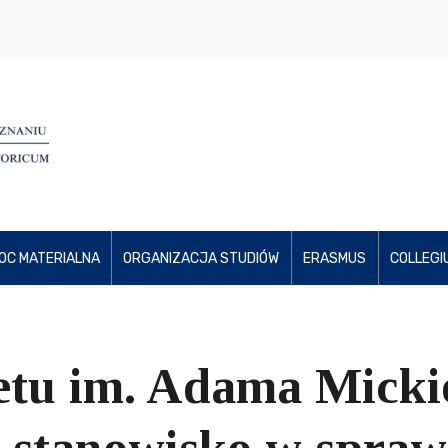
OC MATERIALNA
ORGANIZACJA STUDIÓW
ERASMUS
COLLEGI
etu im. Adama Micki