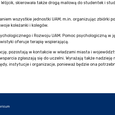
a Wójcik, skierowała także drogą mailową do studentek i st
iem wszystkie jednostki UAM, m.in. organizując zbiórki po
swoje koleżanki i kolegów.
ychologicznego i Rozwoju UAM. Pomoc psychologiczną w ję
ywistyki oferuje terapię wspierającą.
ację, pozostają w kontakcie w władzami miasta i wojewódz
 wsparcia zgłaszają się do uczelni. Wyrażają także nadziej
dy, instytucje i organizacje, ponieważ będzie ona potrzeb
oricum