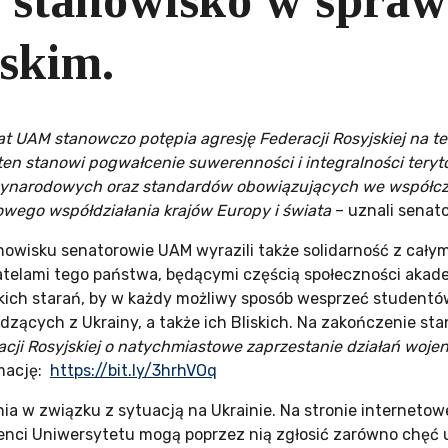
 stanowisko w sprawi
skim.
t UAM stanowczo potępia agresję Federacji Rosyjskiej na te
ten stanowi pogwałcenie suwerenności i integralności tery
ynarodowych oraz standardów obowiązujących we współczes
owego współdziałania krajów Europy i świata
– uznali senat
nowisku senatorowie UAM wyrazili także solidarność z cały
telami tego państwa, będącymi częścią społeczności akadem
kich starań, by w każdy możliwy sposób wesprzeć student
dzących z Ukrainy, a także ich Bliskich. Na zakończenie s
acji Rosyjskiej o natychmiastowe zaprzestanie działań wojen
amację:
https://bit.ly/3hrhVOq
ia w związku z sytuacją na Ukrainie. Na stronie internetow
denci Uniwersytetu mogą poprzez nią zgłosić zarówno chęć u