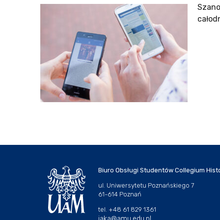
Szano
całod
Biuro Obsługi Studentów Collegium Hist
ul. Uniwersytetu Poznańskiego 7
61-614 Poznań
tel. +48 61 829 1361
jaka@amu.edu.pl