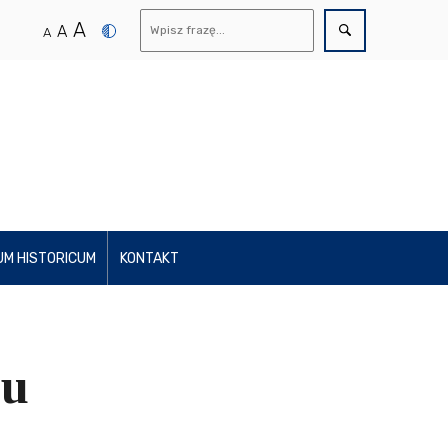
A
A
A
UM HISTORICUM
KONTAKT
du